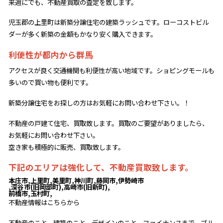
来週にでも、不動産買取の査定を致します。
児玉郡の上里町は新築分譲住宅の建築ラッシュです。ローコストビル
ダーが多く新築の金額もかなり安く購入できます。
利便性が都内から群馬
アクセスが良く交通機関も利便性が高い地域です。ショピングモールも
多いので買い物も便利です。
新築分譲住宅をお探しの方はお気軽にお問い合わせ下さい。！
不動産の戸建て住宅、買取致します。買取のご要望がありましたら、
お気軽にお問い合わせ下さい。
空き家も積極的に販売、買取致します。
下記のエリアは強化して、不動産買取致します。
本庄市,上里町,美里町,神川町,藤岡市,伊勢崎市
,深谷市(旧岡部町),高崎市(旧新町),
前橋市,玉村町,
不動産情報はこちらから
不動産のこと、建築のこと、デザインのこと、ファイナンスまで、ブル