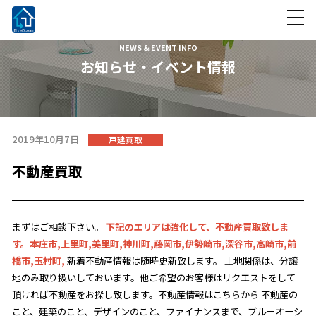
NEWS & EVENT INFO
お知らせ・イベント情報
2019年10月7日
戸建買取
不動産買取
まずはご相談下さい。
下記のエリアは強化して、不動産買取致しま
す。本庄市,上里町,美里町,神川町,藤岡市,伊勢崎市,深谷市,高崎市,前
橋市,玉村町,
新着不動産情報は随時更新致します。 土地関係は、分譲
地のみ取り扱いしておいます。他ご希望のお客様はリクエストをして
頂ければ不動産をお探し致します。
不動産情報はこちらから
不動産の
こと、建築のこと、デザインのこと、ファイナンスまで、ブルーオーシ