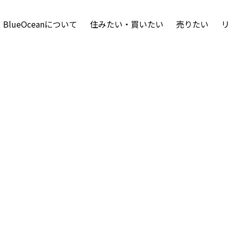
BlueOceanについて
住みたい・買いたい
売りたい
%E3%82%BF%E3%82%A4%E3%83%88%E3%83%AB%E3
2
お知らせタイトルが入ります。