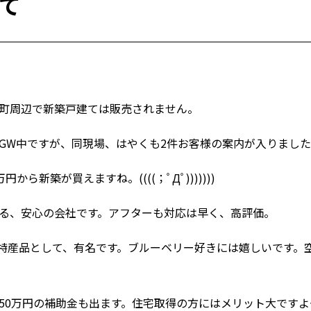
て
里町周辺で新築戸建ては販売されません。
GW中ですが、同現場、はやくも2件お客様の案内が入りまし
から新築が買えますね。((((；ﾟДﾟ)))))))
る、安心の会社です。アフターも対応は早く、高評価。
ーが特産品として、有名です。ブルーベリー好きには嬉しいです
0万円の補助金も出ます。住宅取得の方にはメリット大ですよー