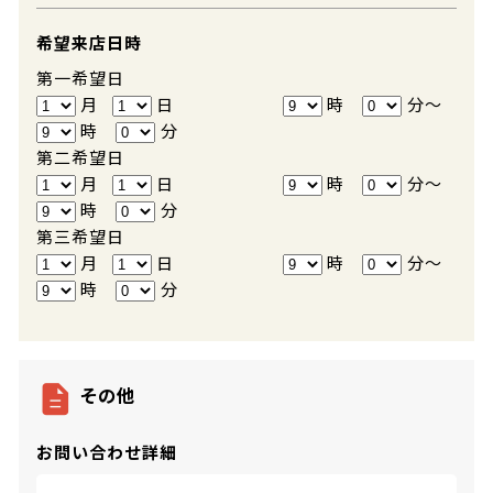
希望来店日時
第一希望日
月
日
時
分～
時
分
第二希望日
月
日
時
分～
時
分
第三希望日
月
日
時
分～
時
分
その他
お問い合わせ詳細